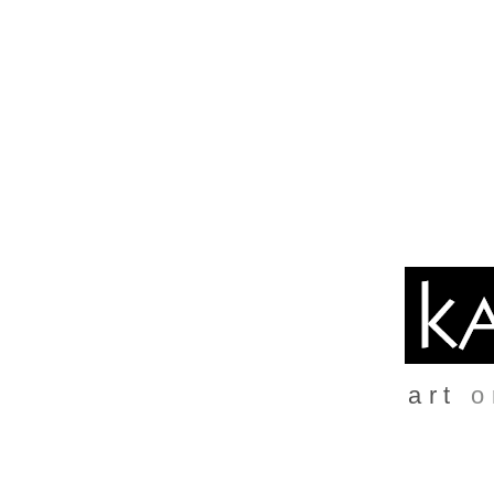
art
o