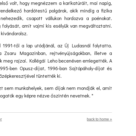
ső volt, hogy megnézzem a karikatúráit, mai napig,
endelkező hordótestű polgárok, akik mindig a fizika
k nehezedik, csapott vállukon hordozva a poénokat.
g folyását, amit vajmi kis esélyük van megváltoztatni.
 kivándorolsz.
1991-től a lap utódjánál, az Új Ludasnál folytatta.
a Zsaru Magazinban, rejtvényújságokban, illetve a
tek meg rajzai. Kollégái Leho becenéven emlegették. A
1995-ben Opusz-díjat, 1996-ban Sajtópáholy-díjat és
zépkeresztjével tüntették ki.
 ezt sem munkahelyek, sem díjak nem mondják el, amit
látogatók egy képre nézve őszintén nevetnek. "
er
back to home »