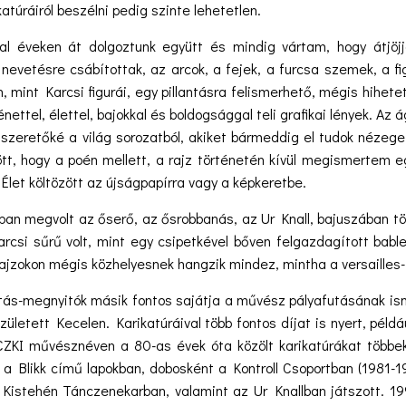
katúráiról beszélni pedig szinte lehetetlen.
val éveken át dolgoztunk együtt és mindig vártam, hogy átjö
l nevetésre csábítottak, az arcok, a fejek, a furcsa szemek, a f
an, mint Karcsi figurái, egy pillantásra felismerhető, mégis hih
nettel, élettel, bajokkal és boldogsággal teli grafikai lények. Az 
 szeretőké a világ sorozatból, akiket bármeddig el tudok nézege
t, hogy a poén mellett, a rajz történetén kívül megismertem egy
let költözött az újságpapírra vagy a képkeretbe.
lt az őserő, az ősrobbanás, az Ur Knall, bajuszában több 
arcsi sűrű volt, mint egy csipetkével bőven felgazdagított bable
rajzokon mégis közhelyesnek hangzik mindez, mintha a versailles
nyitók másik fontos sajátja a művész pályafutásának ismert
zületett Kecelen. Karikatúráival több fontos díjat is nyert, péld
CZKI művésznéven a 80-as évek óta közölt karikatúrákat több
 Blikk című lapokban, dobosként a Kontroll Csoportban (1981-1
 Kistehén Tánczenekarban, valamint az Ur Knallban játszott. 