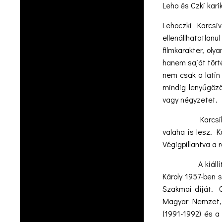
Leho és Czki kari
Lehoczki Karcsi
ellenállhatatlanu
filmkarakter, oly
hanem saját törté
nem csak a latin
mindig lenyűgözöt
vagy négyzetet. É
Karcsiban megvo
valaha is lesz. K
Végigpillantva a 
A kiállítás-meg
Károly 1957-ben s
Szakmai díját. 
Magyar Nemzet, a
(1991-1992) és a