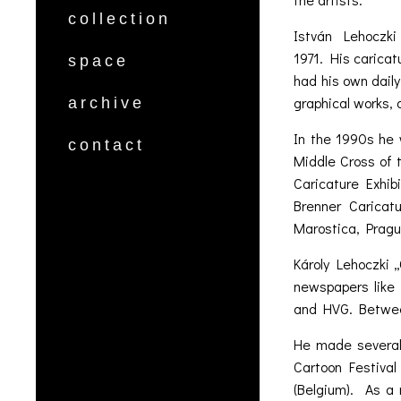
collection
István Lehoczki 
1971. His carica
space
had his own daily
graphical works,
archive
In the 1990s he
contact
Middle Cross of 
Caricature Exhibi
Brenner Caricatu
Marostica, Pragu
Károly Lehoczki 
newspapers like
and HVG. Between
He made several 
Cartoon Festival
(Belgium). As a