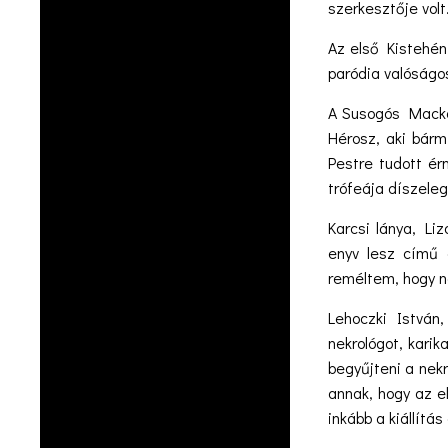
szerkesztője volt.
Az első Kistehén
paródia valóságos
A Susogós Mackók
Hérosz, aki bárm
Pestre tudott ér
trófeája díszeleg
Karcsi lánya, Liz
enyv lesz című 
reméltem, hogy n
Lehoczki István,
nekrológot, kari
begyűjteni a nekr
annak, hogy az e
inkább a kiállítá