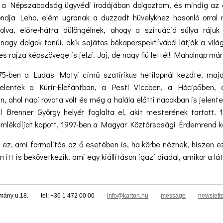
a Népszabadság ügyvédi irodájában dolgoztam, és mindig az el
ndja Leho, elém ugranak a duzzadt hüvelykhez hasonló orral r
colva, előre-hátra dülöngélnek, ahogy a szituáció súlya ráju
nagy dolgok tanúi, akik sajátos békaperspektívából látják a vilá
 rajza képszövege is jelzi. Jaj, de nagy fiú lettél! Maholnap már
75-ben a Ludas Matyi című szatirikus hetilapnál kezdte, majd 
jelentek a Kurír-Elefántban, a Pesti Viccben, a Hócipőben, 
 ahol napi rovata volt és még a halála előtti napokban is jelen
Brenner György helyét foglalta el, akit mesterének tartott. 
emlékdíjat kapott, 1997-ben a Magyar Köztársasági Érdemrend kö
ás ez, ami formalitás az ő esetében is, ha körbe néznek, hiszen
lán itt is bekövetkezik, ami egy kiállításon igazi diadal, amikor a 
tmány u.18.
tel: +36 1 472 00 00
info@karton.hu
message
newslett