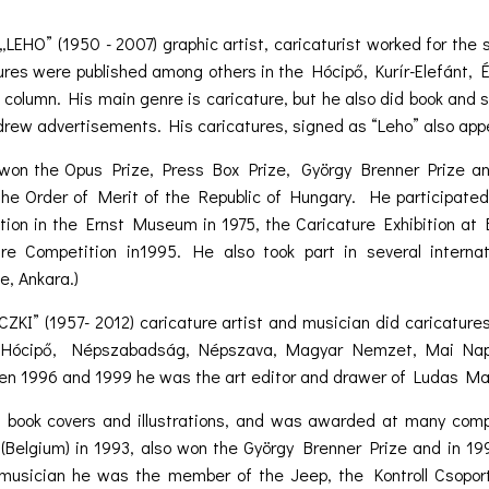
„LEHO” (1950 - 2007) graphic artist, caricaturist worked for th
tures were published among others in the Hócipő, Kurír-Elefánt,
 column. His main genre is caricature, but he also did book and s
 drew advertisements. His caricatures, signed as “Leho” also a
 won the Opus Prize, Press Box Prize, György Brenner Prize a
the Order of Merit of the Republic of Hungary. He participated 
tion in the Ernst Museum in 1975, the Caricature Exhibition at B
re Competition in1995. He also took part in several internati
e, Ankara.)
„CZKI” (1957- 2012) caricature artist and musician did caricatu
 Hócipő, Népszabadság, Népszava, Magyar Nemzet, Mai Nap, a
 1996 and 1999 he was the art editor and drawer of Ludas Matyi
book covers and illustrations, and was awarded at many compet
 (Belgium) in 1993, also won the György Brenner Prize and in 19
 musician he was the member of the Jeep, the Kontroll Csopor