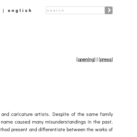
Search
english
Search form
[
opening
]
| [
press
]
- and caricature artists. Despite of the same family
n name caused many misunderstandings in the past.
method present and differentiate between the works of