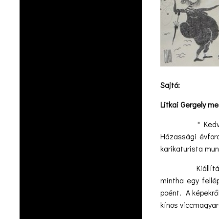
Sajtó:
Litkai Gergely m
" Kedves Egybeg
Házassági évford
karikaturista mu
Kiállítást megn
mintha egy fellé
poént. A képekről
kínos viccmagyar