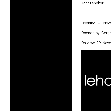
Tánczenekar.
Opening: 28 Nove
Opened by: Gerge
On view: 29 Nove