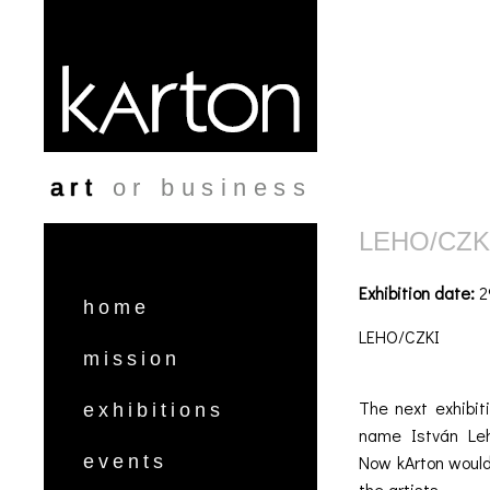
Skip to main content
art
or business
LEHO/CZK
Exhibition date:
2
home
LEHO/CZKI
mission
The next exhibit
exhibitions
name István Leh
Now kArton would 
events
the artists.