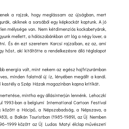
jjenek a rajzok, hogy meglássam az újságban, mert
igurák, akiknek a sorsából egy képkockát kaptunk. A jó
etetlen mélysége van. Nem kétdimenziós kockabetyárok,
ágyunk mellett, a hálószobánkban ott lóg a négy lover, a
tni. És én ezt szeretem Karcsi rajzaiban, ez az, ami
 hőst, aki kitöltötte a rendelkezésre álló téglalapot
energia volt, mint nekem az egész hajfrizurámban
ves, minden falatnál új íz, lényében megállt a kanál.
-i kastély a Szép Házak magazinban kapna kritikát.
etése, mintha egy állásinterjún lennénk. Lehoczki
ául 1993-ban a belgiumi International Cartoon Festival
ek között a Hócipő, a Népszabadság, a Népszava, a
983), a Balkán Touristban (1985-1989), az Új Nemben
1996–1999 között az Új Ludas Matyi élclap művészeti