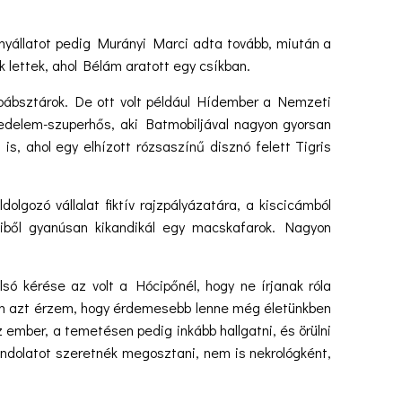
lanyállatot pedig Murányi Marci adta tovább, miután a
ák lettek, ahol Bélám aratott egy csíkban.
 bábsztárok. De ott volt például Hídember a Nemzeti
edelem-szuperhős, aki Batmobiljával nagyon gyorsan
is, ahol egy elhízott rózsaszínű disznó felett Tigris
olgozó vállalat fiktív rajzpályázatára, a kiscicámból
miből gyanúsan kikandikál egy macskafarok. Nagyon
só kérése az volt a Hócipőnél, hogy ne írjanak róla
kran azt érzem, hogy érdemesebb lenne még életünkben
 ember, a temetésen pedig inkább hallgatni, és örülni
ndolatot szeretnék megosztani, nem is nekrológként,