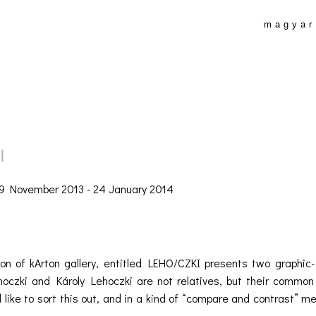
magyar
I
9 November 2013 - 24 January 2014
ion of kArton gallery, entitled LEHO/CZKI presents two graphic
oczki and Károly Lehoczki are not relatives, but their commo
like to sort this out, and in a kind of “compare and contrast” 