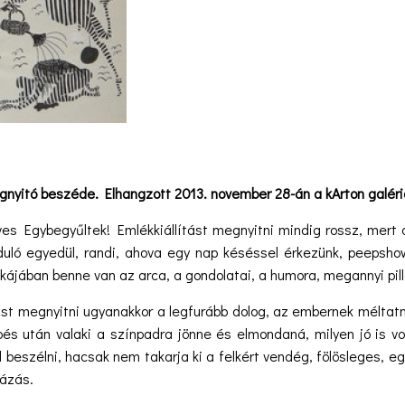
egnyitó beszéde. Elhangzott 2013. november 28-án a kArton galér
yűltek! Emlékkiállítást megnyitni mindig rossz, mert akire
uló egyedül, randi, ahova egy nap késéssel érkezünk, peepsho
nkájában benne van az arca, a gondolatai, a humora, megannyi pi
yitni ugyanakkor a legfurább dolog, az embernek méltatnia ke
pés után valaki a színpadra jönne és elmondaná, milyen jó is v
 beszélni, hacsak nem takarja ki a felkért vendég, fölösleges, eg
ázás.