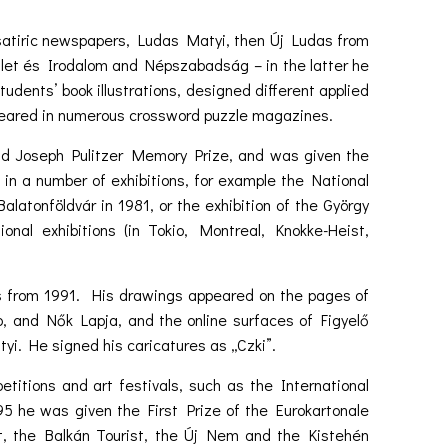
e satiric newspapers, Ludas Matyi, then Új Ludas from
 Élet és Irodalom and Népszabadság – in the latter he
tudents’ book illustrations, designed different applied
ppeared in numerous crossword puzzle magazines.
nd Joseph Pulitzer Memory Prize, and was given the
in a number of exhibitions, for example the National
alatonföldvár in 1981, or the exhibition of the György
onal exhibitions (in Tokio, Montreal, Knokke-Heist,
res from 1991. His drawings appeared on the pages of
nd Nők Lapja, and the online surfaces of Figyelő
. He signed his caricatures as „Czki”.
itions and art festivals, such as the International
95 he was given the First Prize of the Eurokartonale
t, the Balkán Tourist, the Új Nem and the Kistehén