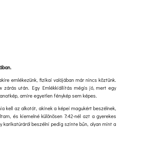
iában.
 emlékezünk, fizikai valójában már nincs köztünk.
w zárás után. Egy Emlékkiállítás mégis jó, mert egy
llanatkép, amire egyetlen fénykép sem képes.
ll az alkotót, akinek a képei magukért beszélnek,
oltam, és kiemelné különösen 7:42-nél azt a gyerekes
y karikatúráról beszélni pedig szinte bűn, olyan mint a