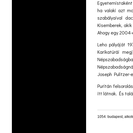
Egyetemistaként 
ha valaki azt mo
szabályaival da
Kisemberek, akik 
Ahogy egy 2004-es
Leho pályáját 19
Karikatúrái meg
Népszabadságban,
Népszabadságnál 
Joseph Pulitzer-
Puritán felsorol
itt látnak. És ta
1054. budapest, alko