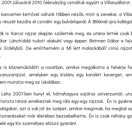
 2001 júliusától 2010 februárjáig csináltuk együtt a Villanyállatot.
 koncerten kettővel voltunk többen nézők, mint a zenekar, a Vil
 részét kezdte el csinálni egy bulvárlapnál. A Blikknél újra kollég
 is Karcsi rajzai alapján születtek meg, és utána lettek csak
ikor Lánchíddá tudott alakulni vagy éppen Betmen Gábor a fej
ni Erdélyből. De említhetném a Mi lett malackából? című rajzot 
.
a is közreműködött a rovatban, amikor megalkotta a fehérje feld
ceruzarajzot, amelyben egy kislány egy kondért keverget, a
em mutatja meg az iskolában.
 Leho 2007-ben hunyt el, hátrahagyva sajátos univerzumát, utol
katurista társai emékeztek meg róla egy-egy rajzzal. Én is gya
ológokat, azt a sok jót és szépet, amikor megírnak, ha meghal az
lismeréseket már életében bezsebelhette. Én is csak néhány go
s elé egy kis személyes előszó gyanánt.