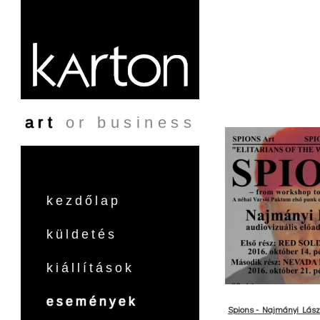
Ugrás a tartalomra
art
or business
kezdőlap
küldetés
kiállítások
események
Spions - Najmányi Lászl