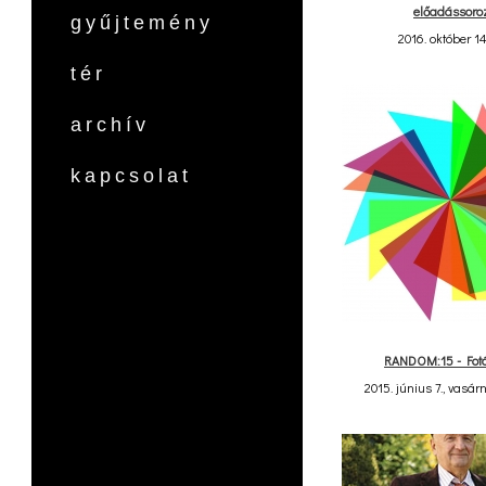
előadássoro
gyűjtemény
2016. október 14
tér
archív
kapcsolat
RANDOM:15 - Fot
2015. június 7., vasár