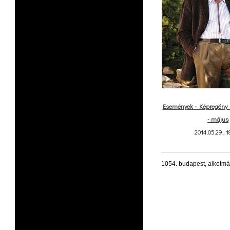
Események - Képregény 
- május
2014.05.29., 1
1054. budapest, alkotmá