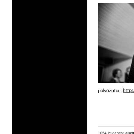
pályázaton:
http
Oldalak
1054. budapest, alko