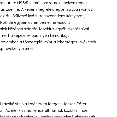
cal future (1986) című sorozatnak, melyen remekül
s zsenije. A képen megfelelő egyensúlyban van az
az őt körülvevő kvázi transzcendens környezet,
alkot, de egyben az emberi elme vizuális
 alak középen szintén Moebius egyéb alkotásaival
mert a képeknek bármilyen tematikájú
, az ember, a főszereplő, mint a lehetséges jövőképek
pp tevékeny eleme.
gő tacskó víziója korántsem idegen Hecker Péter
. Az élénk színű, letisztult formák között minden
elentőséget hordoz, a képeken megjelenő absztrahált