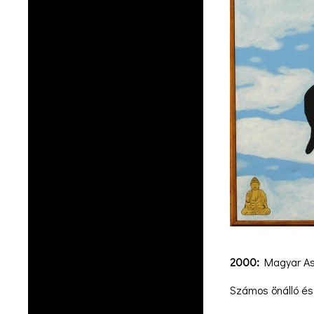
2000:
Magyar Aszf
Számos önálló és 