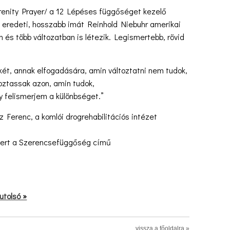
enity Prayer/ a 12 Lépéses függőséget kezelő
 eredeti, hosszabb imát Reinhold Niebuhr amerikai
n és több változatban is létezik. Legismertebb, rövid
ékét, annak elfogadására, amin változtatni nem tudok,
oztassak azon, amin tudok,
y felismerjem a különbséget.”
z Ferenc, a komlói drogrehabilitációs intézet
 nyert a Szerencsefüggőség című
utolsó »
vissza a főoldalra »