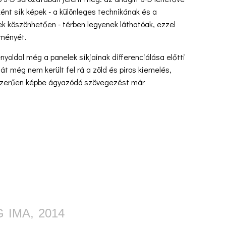
ént sík képek - a különleges technikának és a
k köszönhetően - térben legyenek láthatóak, ezzel
lményét.
ényoldal még a panelek síkjainak differenciálása előtti
hát még nem került fel rá a zöld és piros kiemelés,
sszerűen képbe ágyazódó szövegezést már
 IMA, 2014