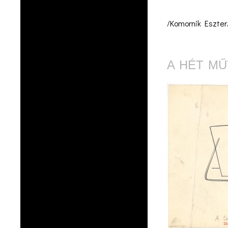
/Komornik Eszter
A HÉT MŰ