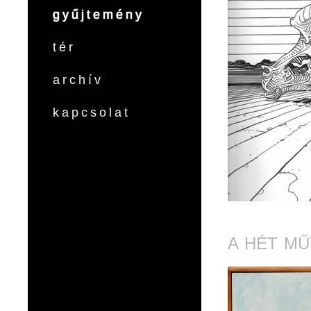
gyűjtemény
tér
archív
kapcsolat
A HÉT MŰ