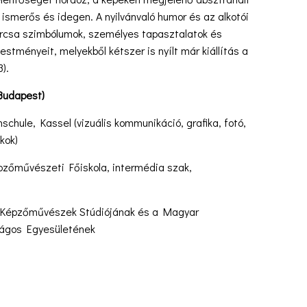
 ismerős és idegen. A nyilvánvaló humor és az alkotói
urcsa szimbólumok, személyes tapasztalatok és
 festményeit, melyekből kétszer is nyílt már kiállítás a
).
Budapest)
hule, Kassel (vizuális kommunikáció, grafika, fotó,
kok)
őművészeti Főiskola, intermédia szak,
l Képzőművészek Stúdiójának és a Magyar
ágos Egyesületének