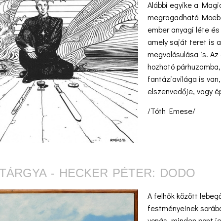
Alábbi egyike a Magi
megragadható Moebiu
ember anyagi léte és 
amely saját teret is 
megvalósulása is. Az
hozható párhuzamba, 
fantáziavilága is van
elszenvedője, vagy é
/Tóth Emese/
TÁRGYA - HECKER PÉTER: DODO
A felhők között lebe
festményeinek sorában
vonás, minden pont j