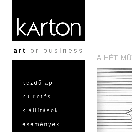
Ugrás a tartalomra
art
or business
A HÉT MŰ
kezdőlap
küldetés
kiállítások
események