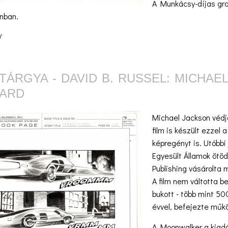
A Munkácsy-díjas gra
nban.
/
TÁRGYA - DAVID B. RUSSEL: MICH
ARD
Michael Jackson védj
film is készült ezzel
képregényt is. Utóbbi
Egyesült Államok ötö
Publishing vásárolta 
A film nem váltotta b
bukott - több mint 50
évvel, befejezte műk
A Moonwalker a kiadó