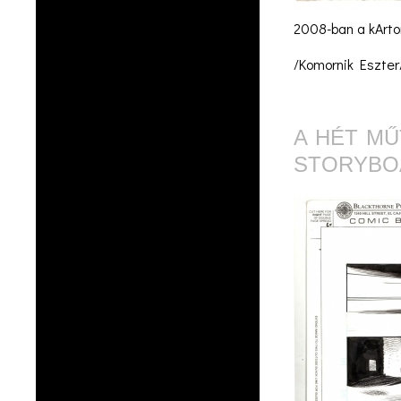
2008-ban a kArto
/Komornik Eszter
A HÉT MŰ
STORYBO