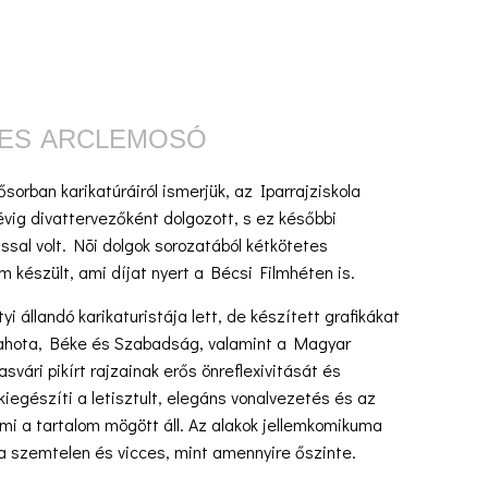
ETES ARCLEMOSÓ
sorban karikatúráiról ismerjük, az Iparrajziskola
vig divattervezőként dolgozott, s ez későbbi
ssal volt. Nõi dolgok sorozatából kétkötetes
lm készült, ami díjat nyert a Bécsi Filmhéten is.
i állandó karikaturistája lett, de készített grafikákat
hota, Béke és Szabadság, valamint a Magyar
svári pikírt rajzainak erős önreflexivitását és
kiegészíti a letisztult, elegáns vonalvezetés és az
mi a tartalom mögött áll. Az alakok jellemkomikuma
ra szemtelen és vicces, mint amennyire őszinte.