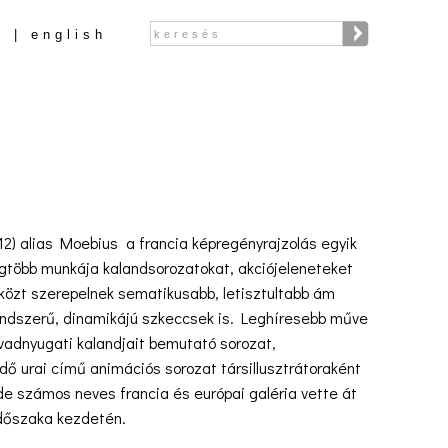
Keresés
r
english
Keresés űrlap
12) alias Moebius a francia képregényrajzolás egyik
gtöbb munkája kalandsorozatokat, akciójeleneteket
 közt szerepelnek sematikusabb, letisztultabb ám
ndszerű, dinamikájú szkeccsek is. Leghíresebb műve
vadnyugati kalandjait bemutató sorozat,
ő urai című animációs sorozat társillusztrátoraként
 de számos neves francia és európai galéria vette át
időszaka kezdetén.