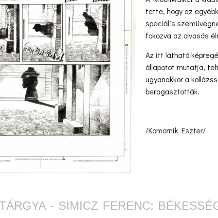
tette, hogy az egyébk
speciális szemüvegne
fokozva az olvasás é
Az itt látható képreg
állapotot mutatja, te
ugyanakkor a kolláz
beragasztották.
/Komornik Eszter/
TÁRGYA - SIMICZ FERENC: BÉKESSÉG