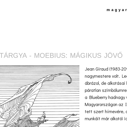
magya
TÁRGYA - MOEBIUS: MÁGIKUS JÖVŐ
Jean Giraud (1983-20
nagymestere volt. Le
ábrázol, de alkotásai
páratlan szimbólumre
a Blueberry hadnagy 
Magyarországon az Id
tett szert hírnevére,
munkáit már alkotói 