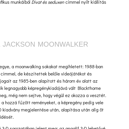
fikus munkáiból
Divat és seduxen
címmel nyílt kiállítás
AEL JACKSON MOONWALKER
egye, a moonwalking sokakat megihletett: 1988-ban
 a címmel, de készítettek belőle videójátékot és
 jogait az 1985-ben alapított és három év alatt az
dik legnagyobb képregénykiadójává vált Blackthorne
meg, még nem sejtve, hogy végül ez okozza a vesztét.
e a hozzá fűzött reményeket, a képregény pedig vele
0 kiadvány megjelentése után, alapítása után alig öt
ödését.
 3-D sorozatában jelent meg: az anaglif 3-D lehetővé