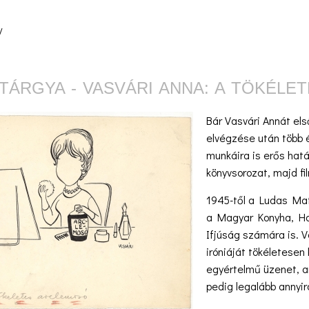
/
TÁRGYA - VASVÁRI ANNA: A TÖKÉL
Bár Vasvári Annát első
elvégzése után több é
munkáira is erős hatá
könyvsorozat, majd fi
1945-től a Ludas Maty
a Magyar Konyha, Ha
Ifjúság számára is. Va
iróniáját tökéletesen 
egyértelmű üzenet, a
pedig legalább annyi