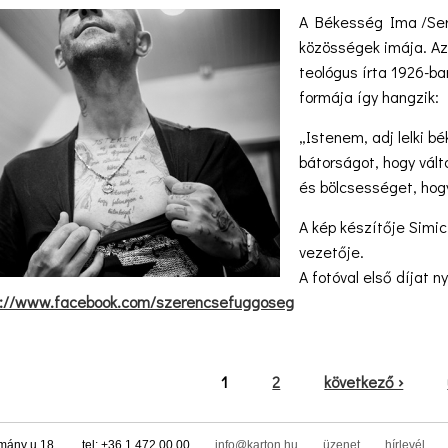
A Békesség Ima /Ser
közösségek imája. Az
teológus írta 1926-ba
formája így hangzik:
„Istenem, adj lelki b
bátorságot, hogy vált
és bölcsességet, hog
A kép készítője Simic
vezetője.
A fotóval első díjat
s://www.facebook.com/szerencsefuggoseg
1
2
következő ›
tmány u.18.
tel: +36 1 472 00 00
info@karton.hu
üzenet
hírlevél