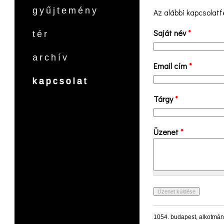
gyűjtemény
Az alábbi kapcsolatfe
Saját név
*
tér
archív
Email cím
*
kapcsolat
Tárgy
*
Üzenet
*
1054. budapest, alkotmán