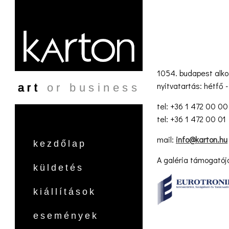
Ugrás a tartalomra
1054. budapest alko
nyitvatartás: hétfő -
art
or business
tel: +36 1 472 00 00
tel: +36 1 472 00 01
mail:
info@karton.hu
kezdőlap
A galéria támogatój
küldetés
kiállítások
események