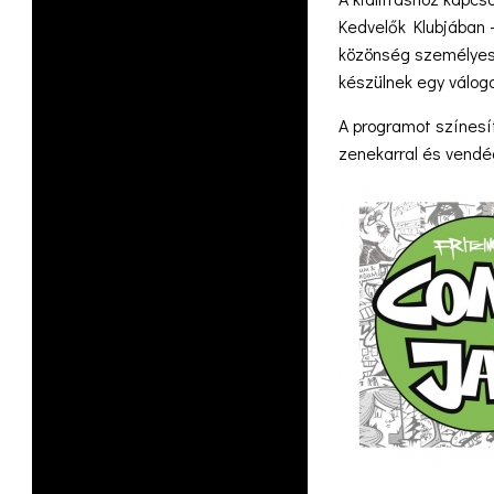
Kedvelők Klubjában 
közönség személyesen
készülnek egy válog
A programot színesí
zenekarral és vendé