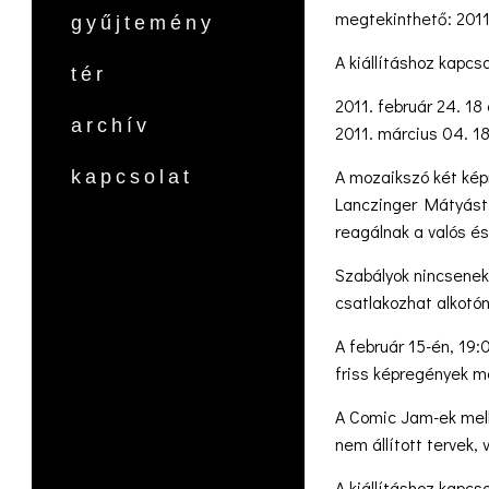
megtekinthető: 2011
gyűjtemény
A kiállításhoz kapcs
tér
2011. február 24. 1
archív
2011. március 04. 1
A mozaikszó két képr
kapcsolat
Lanczinger Mátyást,
reagálnak a valós és
Szabályok nincsenek
csatlakozhat alkotón
A február 15-én, 19:
friss képregények me
A Comic Jam-ek mell
nem állított tervek
A kiállításhoz kapc