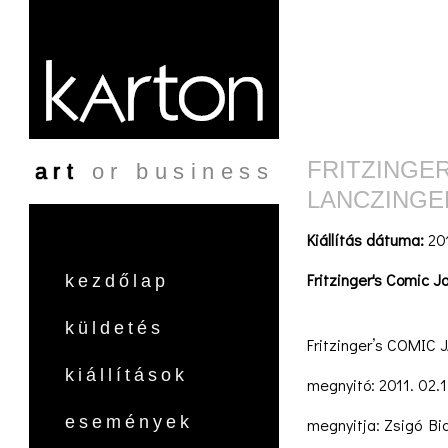
Ugrás a tartalomra
FRITZINGER
art
or business
LANCZINGE
Kiállítás dátuma:
20
Fritzinger's Comic J
kezdőlap
küldetés
Fritzinger’s COMIC J
kiállítások
megnyitó: 2011. 02.1
események
megnyitja: Zsigó B