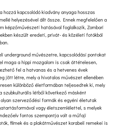
 és a hozzá kapcsolódó kiadvány anyaga hosszas
ellé helyezésével állt össze. Ennek megfelelően a
lom képzőművészeti hatásával foglalkozik, Zombori
en készült eredeti, privát- és közéleti fotókból
ában.
beli underground művészetre, kapcsolódási pontokat
el maga a hippi mozgalom is csak áttételesen,
dezhető fel a hatvanas és a hetvenes évek
g jött létre, mely a hivatalos művészet ellenében
resen különböző életformában teljesedtek ki, mely
 a szubkulturális létből következő másként
 olyan szerveződési formák és egyéni életutak
atartásformával vagy életszemlélettel, s melyek
rendezőelv fontos szempontja volt a műfaji
otók, filmek és a plakátművészet korabeli remekei is