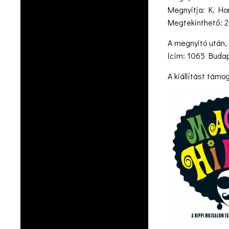
Megnyitja: K. Ho
Megtekinthető: 20
A megnyitó után, 
(cím: 1065 Buda
A kiállítást támo