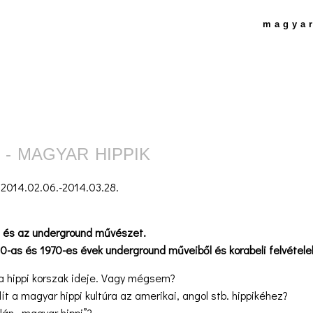
magya
S - MAGYAR HIPPIK
:
2014.02.06.-2014.03.28.
 és az underground művészet.
0-as és 1970-es évek underground műveiből és korabeli felvétele
a hippi korszak ideje. Vagy mégsem?
t a magyar hippi kultúra az amerikai, angol stb. hippikéhez?
lán „magyar hippi”?