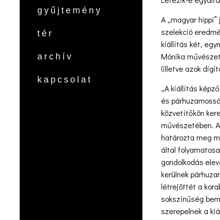
gyűjtemény
A „magyar hippi” 
szelekció eredmé
tér
kiállítás két, eg
Mónika művészett
archív
(illetve azok digi
kapcsolat
„A kiállítás kép
és párhuzamosság
közvetítőkön ker
művészetében. A K
határozta meg ma
által folyamatosa
gondolkodás elev
kerülnek párhuza
létrejöttét a kor
sokszínűség bemut
szerepelnek a kiá