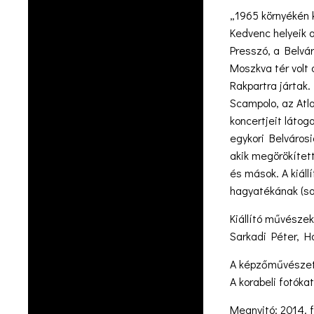
„1965 környékén k
Kedvenc helyeik a
Presszó, a Belvá
Moszkva tér volt 
Rakpartra jártak.
Scampolo, az Atla
koncertjeit láto
egykori Belvárosi
akik megörökítet
és mások. A kiáll
hagyatékának (sa
Kiállító művésze
Sarkadi Péter, H
A képzőművészeti
A korabeli fotóka
Megnyitó: 2014. f