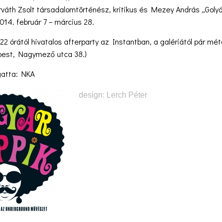
rváth Zsolt társadalomtörténész, kritikus és Mezey András „Goly
14. február 7 – március 28.
22 órától hivatalos afterparty az Instantban, a galériától pár mét
pest, Nagymező utca 38.)
gatta: NKA
design: Lerch Péter