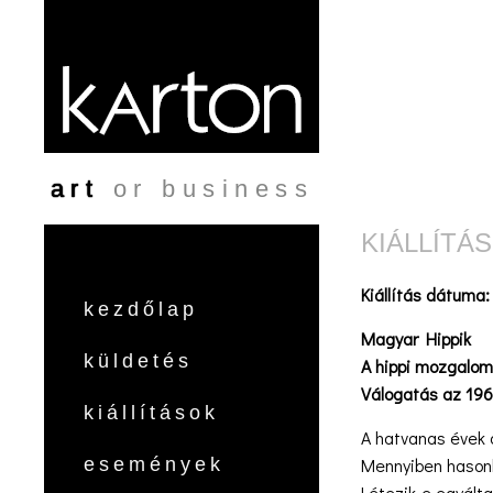
Ugrás a tartalomra
art
or business
KIÁLLÍTÁ
Kiállítás dátuma
kezdőlap
Magyar Hippik
küldetés
A hippi mozgalom
Válogatás az 196
kiállítások
A hatvanas évek 
Mennyiben hasonlí
események
Létezik-e egyálta