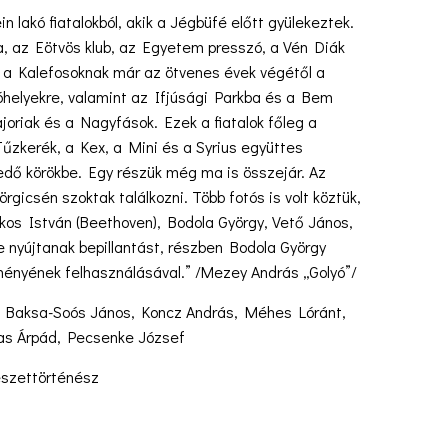
n lakó fiatalokból, akik a Jégbüfé előtt gyülekeztek.
ja, az Eötvös klub, az Egyetem presszó, a Vén Diák
, a Kalefosoknak már az ötvenes évek végétől a
ozóhelyekre, valamint az Ifjúsági Parkba és a Bem
ajoriak és a Nagyfások. Ezek a fiatalok főleg a
Tűzkerék, a Kex, a Mini és a Syrius együttes
edő körökbe. Egy részük még ma is összejár. Az
gicsén szoktak találkozni. Több fotós is volt köztük,
kos István (Beethoven), Bodola György, Vető János,
e nyújtanak bepillantást, részben Bodola György
ményének felhasználásával.” /Mezey András „Golyó”/
c, Baksa-Soós János, Koncz András, Méhes Lóránt,
vas Árpád, Pecsenke József
észettörténész