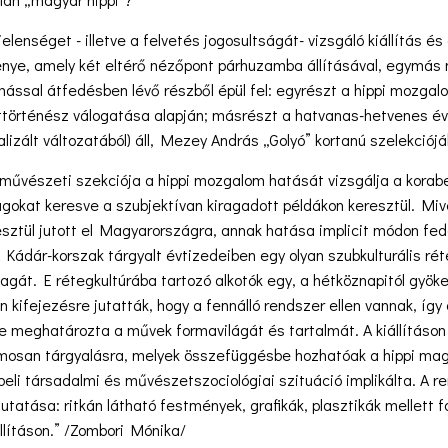
jelenséget - illetve a felvetés jogosultságát- vizsgáló kiállítás
nye, amely két eltérő nézőpont párhuzamba állításával, egymás m
ymással átfedésben lévő részből épül fel: egyrészt a hippi mozga
örténész válogatása alapján; másrészt a hatvanas-hetvenes évekb
talizált változatából) áll, Mezey András „Golyó” kortanú szelekciój
zőművészeti szekciója a hippi mozgalom hatását vizsgálja a kora
okat keresve a szubjektívan kiragadott példákon keresztül. Miv
esztül jutott el Magyarországra, annak hatása implicit módon fe
ádár-korszak tárgyalt évtizedeiben egy olyan szubkulturális réte
gát. E rétegkultúrába tartozó alkotók egy, a hétköznapitól gyöke
n kifejezésre jutatták, hogy a fennálló rendszer ellen vannak, így
e meghatározta a művek formavilágát és tartalmát. A kiállításon
mosan tárgyalásra, melyek összefüggésbe hozhatóak a hippi mag
abeli társadalmi és művészetszociológiai szituáció implikálta. A 
atása: ritkán látható festmények, grafikák, plasztikák mellett f
llításon.” /Zombori Mónika/