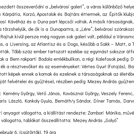
ezdett összeverődni a „belvárosi galeri”, a város különböző helyei
 Kárpátia, Korzó, Apostolok és Bajtárs éttermek, az Építők klub
rosi Kávéház és a Duna part lépcsői voltak. A másik társaságnak
a törzshelyük, de ők is a Dunapartra, a „Lére”, belvárosi szórak
 Rajtuk kívül persze még nagyon sok galeri volt, például a Városm
s, a Liversing, az Atlantisz és a Dogs, később a Sakk – Matt, a 
gatták. Több száz ember tartozott ezekbe az egymást sokszor átf
ak a Bem rakparti Bodola emlékbulikon, a régi Kalefosok pedig Dör
ték a résztvevőket és az eseményeket: Vértes Gyuri (Fotojás), Ba
ított képek ennek a kornak és ezeknek a társaságoknak az életéb
ját felvételei és gyűjtése), részben pedig Mezey András gyűjte
k: Kemény György, Vető János, Kovásznai György, Veszely Feren
aris László, Konkoly Gyula, Bernáth/y Sándor, Díner Tamás, Dar
 anyagot válogatta, a kiállítást rendezte: Zombori Mónika, műv
t válogatta, tablókat összeállította: Mezey András „Golyó”
ebruár 6. (csütörtök), 19 óra