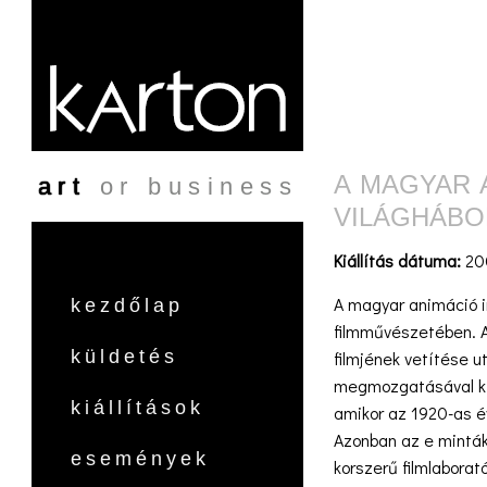
Ugrás a tartalomra
A MAGYAR 
art
or business
VILÁGHÁBO
Kiállítás dátuma:
20
A magyar animáció i
kezdőlap
filmművészetében. Al
küldetés
filmjének vetítése 
megmozgatásával kís
kiállítások
amikor az 1920-as é
Azonban az e minták
események
korszerű filmlaborat