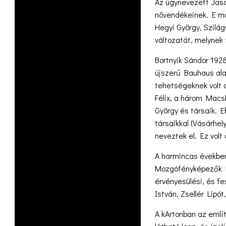
Az úgynevezett Jasc
növendékeinek. E műh
Hegyi György, Szilág
változatát, melynek f
Bortnyik Sándor 19
újszerű Bauhaus ala
tehetségeknek volt a
Félix, a három Macs
György és társaik. E
társaikkal (Vásárhel
neveztek el. Ez volt
A harmincas években
Mozgófényképezők E
érvényesülési, és fe
István, Zsellér Lipó
A kArtonban az emlí