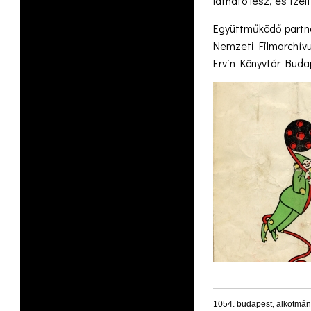
látható lesz, és ízel
Együttműködő partne
Nemzeti Filmarchív
Ervin Könyvtár Bud
1054. budapest, alkotmán