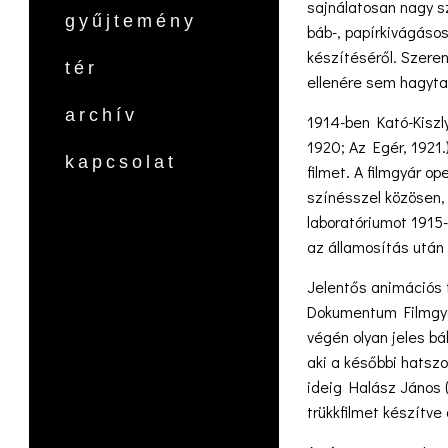
sajnálatosan nagy s
gyűjtemény
báb-, papírkivágásos
készítéséről. Szeren
tér
ellenére sem hagytak
archív
1914-ben Kató-Kiszl
1920; Az Egér, 1921
kapcsolat
filmet. A filmgyár o
színésszel közösen,
laboratóriumot 1915-
az államosítás után
Jelentős animációs 
Dokumentum Filmgyár
végén olyan jeles bá
aki a későbbi hatszo
ideig Halász János 
trükkfilmet készítve 