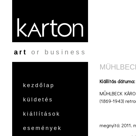
Ugrás a tartalomra
art
or business
MÜHLBECK
Kiállítás dátuma
kezdőlap
MÜHLBECK KÁRO
küldetés
(1869-1943) retro
kiállítások
megnyitó: 2011. m
események