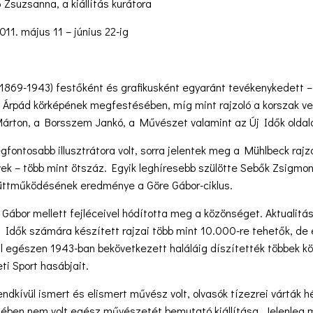
Zsuzsanna, a kiállítás kurátora
11. május 11 – június 22-ig
(1869-1943) festőként és grafikusként egyaránt tevékenykedett 
 Árpád körképének megfestésében, míg mint rajzoló a korszak veze
árton, a Borsszem Jankó, a Művészet valamint az Új Idők oldala
egfontosabb illusztrátora volt, sorra jelentek meg a Mühlbeck rajz
ek – több mint ötszáz. Egyik leghíresebb szülötte Sebők Zsigmo
üttműködésének eredménye a Göre Gábor-ciklus.
Gábor mellett fejléceivel hódította meg a közönséget. Aktualitá
j Idők számára készített rajzai több mint 10.000-re tehetők, de e
l egészen 1943-ban bekövetkezett haláláig díszítették többek kö
ti Sport hasábjait.
ndkívül ismert és elismert művész volt, olvasók tízezrei várták hét
életében nem volt egész művészetét bemutató kiállítása. Jelenl