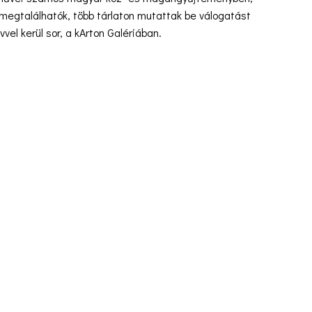
egtalálhatók, több tárlaton mutattak be válogatást
vel kerül sor, a kArton Galériában.