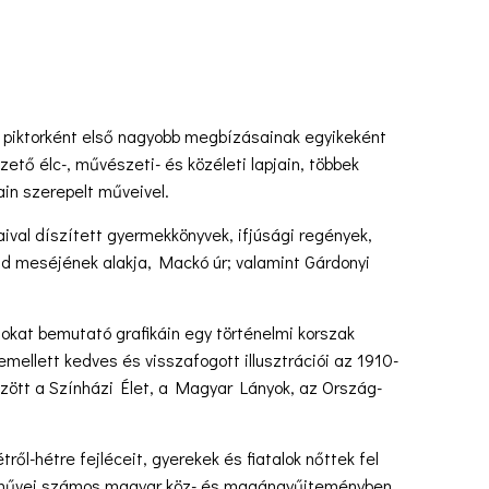
– piktorként első nagyobb megbízásainak egyikeként
tő élc-, művészeti- és közéleti lapjain, többek
in szerepelt műveivel.
aival díszített gyermekkönyvek, ifjúsági regények,
nd meséjének alakja, Mackó úr; valamint Gárdonyi
sokat bemutató grafikáin egy történelmi korszak
mellett kedves és visszafogott illusztrációi az 1910-
zött a Színházi Élet, a Magyar Lányok, az Ország-
ről-hétre fejléceit, gyerekek és fiatalok nőttek fel
eg művei számos magyar köz- és magángyűjteményben,