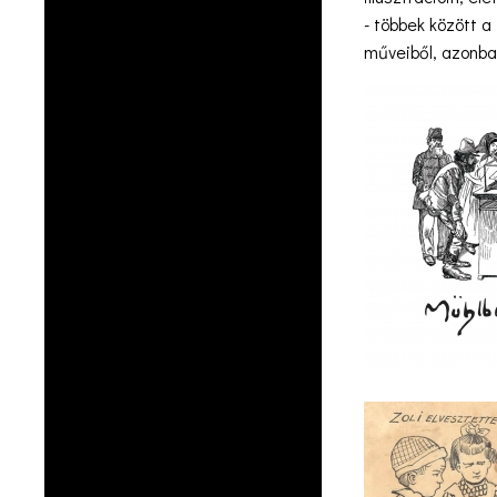
- többek között 
műveiből, azonban