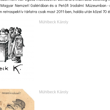
a Magyar Nemzeti Galériában és a Petőfi Irodalmi Múzeumban - m
 retrospektív tárlatra csak most 2011-ben, halála után közel 70 év
Mühlbeck Károly
Mühlbeck Károly