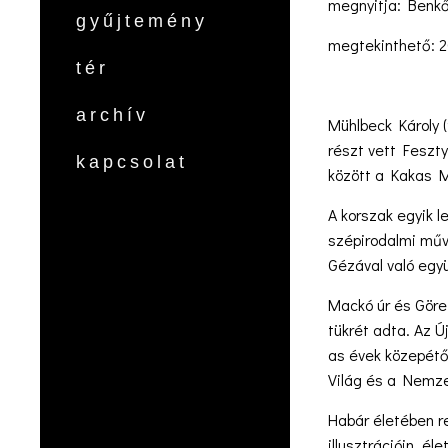
megnyitja: Benkő 
gyűjtemény
megtekinthető: 20
tér
archív
Mühlbeck Károly 
részt vett Feszty
kapcsolat
között a Kakas M
A korszak egyik l
szépirodalmi műv
Gézával való egy
Mackó úr és Göre 
tükrét adta. Az Ú
as évek közepétő
Világ és a Nemze
Habár életében re
illusztrációin, 