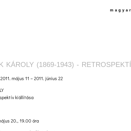
magya
 KÁROLY (1869-1943) - RETROSPEKTÍ
:
2011. május 11 – 2011. június 22
LY
spektív kiállítása
ájus 20., 19.00 óra