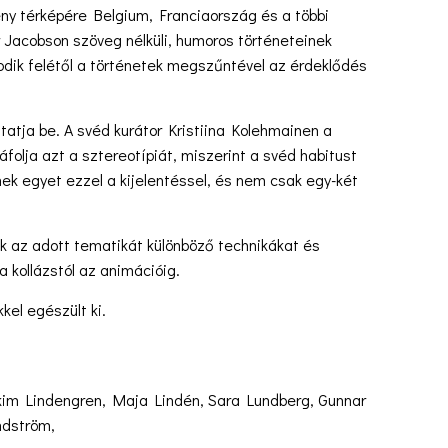
ny térképére Belgium, Franciaország és a többi
Jacobson szöveg nélküli, humoros történeteinek
dik felétől a történetek megszűntével az érdeklődés
utatja be. A svéd kurátor Kristiina Kolehmainen a
folja azt a sztereotípiát, miszerint a svéd habitust
ek egyet ezzel a kijelentéssel, és nem csak egy-két
lik az adott tematikát különböző technikákat és
 kollázstól az animációig.
kel egészült ki.
akim Lindengren, Maja Lindén, Sara Lundberg, Gunnar
ndström,