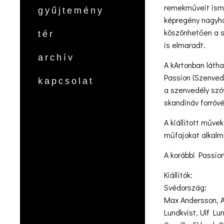
remekműveit isme
gyűjtemény
képregény nagyha
köszönhetően a s
tér
is elmaradt.
archív
A kArtonban látha
Passion (Szenvedé
kapcsolat
a szenvedély szó
skandináv forróv
A kiállított műve
műfajokat alkalm
A korábbi Passion
Kiállítók:
Svédország:
Max Andersson, A
Lundkvist, Ulf L