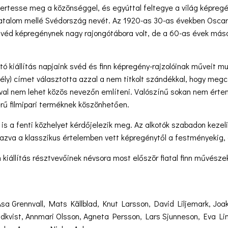
rtesse meg a közönséggel, és egyúttal feltegye a világ képregé
talom mellé Svédország nevét. Az 1920-as 30-as években Oscar 
véd képregénynek nagy rajongótábora volt, de a 60-as évek máso
tó kiállítás napjaink svéd és finn képregény-rajzolóinak műveit m
ly) címet választotta azzal a nem titkolt szándékkal, hogy megcá
val nem lehet közös nevezőn említeni. Valószínű sokan nem érten
érű filmipari terméknek köszönhetően.
k is a fenti közhelyet kérdőjelezik meg. Az alkotók szabadon keze
azva a klasszikus értelemben vett képregénytől a festményekig, a
 kiállítás résztvevőinek névsora most először fiatal finn művészek
sa Grennvall, Mats Källblad, Knut Larsson, David Liljemark, Jo
undkvist, Annmari Olsson, Agneta Persson, Lars Sjunneson, Eva Li