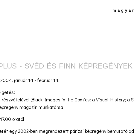
magya
PLUS - SVÉD ÉS FINN KÉPREGÉNYEK
:
2004. január 14 - február 14.
lgetés:
 részvételével (Black Images in the Comics: a Visual History; a 
 képregény magazin munkatársa
 17.00 órától
tletét egy 2002-ben megrendezett párizsi képregény bemutató adta