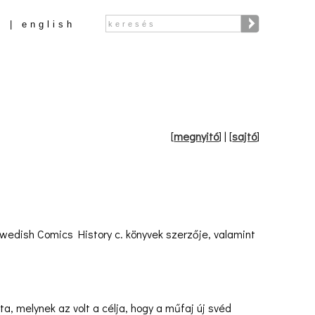
Keresés
r
english
Keresés űrlap
[
megnyitó
]
| [
sajtó
]
Swedish Comics History c. könyvek szerzője, valamint
, melynek az volt a célja, hogy a műfaj új svéd