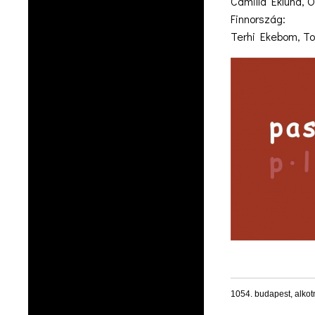
Camilla Eklund, 
Finnország:
Terhi Ekebom, T
1054. budapest, alko