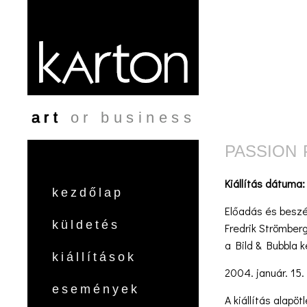
Ugrás a tartalomra
art
or business
PASSION 
Kiállítás dátuma
kezdőlap
Előadás és beszé
küldetés
Fredrik Strömberg
a Bild & Bubbla
kiállítások
2004. január. 15.
események
A kiállítás alapö