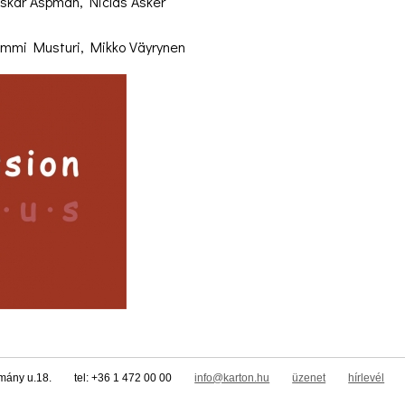
Oskar Aspman, Niclas Asker
ommi Musturi, Mikko Väyrynen
tmány u.18.
tel: +36 1 472 00 00
info@karton.hu
üzenet
hírlevél