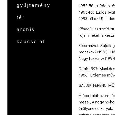
1955-56: a Rádió- é
gyűjtemény
1965-tol: Ludas Mat
tér
1993-tól az Új Ludas
Könyv-illusztrációka
archív
rajzfilmeket is kész
kapcsolat
Fõbb mûvei: Sajdik-ga
macskák? (1981), Hát
Nagy faxkönyv (1997)
Díjai: 1997: Munkács
1988: Érdemes mûv
SAJDIK FERENC MŰ
Hiába találkozunk lép
meséi, A nagy ho-ho-
(m)ilyenek a kutyák, 
szívmelengetoen aran