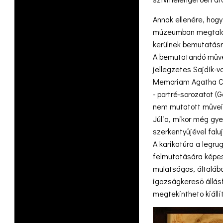
Annak ellenére, hogy
múzeumban megtalálha
kerülnek bemutatásr
A bemutatandó mûvek
jellegzetes Sajdik-v
Memoriam Agatha Chri
- portré-sorozatot (
nem mutatott mûveit
Júlia, mikor még gye
szerkentyûjével falu
A karikatúra a legr
felmutatására képes. 
mulatságos, általába
igazságkeresõ állásf
megtekintheto kiállí