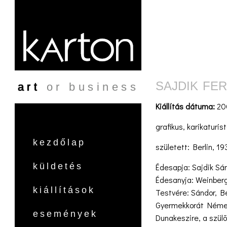
Ugrás a tartalomra
SAJDIK FE
art
or business
Kiállítás dátuma:
200
grafikus, karikaturist
kezdőlap
született: Berlin, 1
küldetés
Édesapja: Sajdik Sán
Édesanyja: Weinberg
kiállítások
Testvére: Sándor, Be
Gyermekkorát Németo
események
Dunakeszire, a szülõ