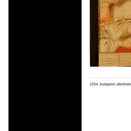
1054. budapest, alkotmán