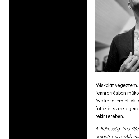
főiskolát végeztem,
fenntartásban működ
éve kezdtem el. Akk
fotózás szépségeire
tekintetében.
A Békesség Ima /Ser
eredeti, hosszabb im