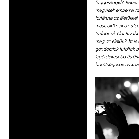
függőséggel? Képemet
megviselt emberrel ta
történne az életükkel
most, akiknek az utc
tudnának élni továb
meg az életük? Itt i
gondolatok futottak b
legérdekesebb és ért
barátságosak és közv