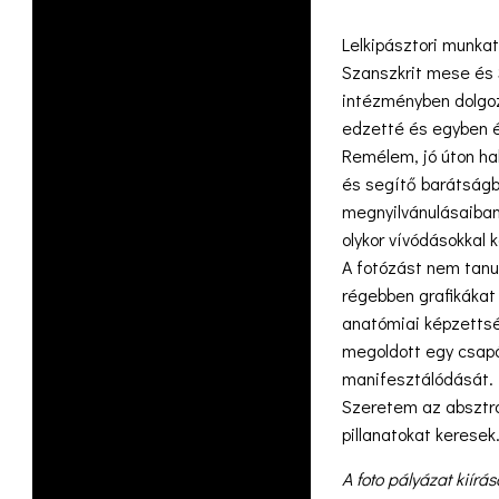
Lelkipásztori munkat
Szanszkrit mese és 
intézményben dolgoz
edzetté és egyben 
Remélem, jó úton ha
és segítő barátság
megnyilvánulásaiban
olykor vívódásokkal 
A fotózást nem tanul
régebben grafikáka
anatómiai képzettsé
megoldott egy csapá
manifesztálódását. D
Szeretem az absztra
pillanatokat keresek
A foto pályázat kiír