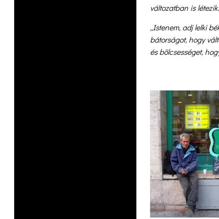
változatban is létezi
„Istenem, adj lelki b
bátorságot, hogy vál
és bölcsességet, hog