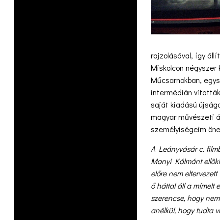
rajzolásával, így áll
Miskolcon négyszer k
Műcsarnokban, egysz
intermédián vitattá
saját kiadású újság
magyar művészeti ág
személyiségeim öne
A Leányvásár c. fil
Manyi Kálmánt ellöki 
előre nem eltervezett 
ő háttal áll a mímelt 
szerencse, hogy nem 
anélkül, hogy tudta v