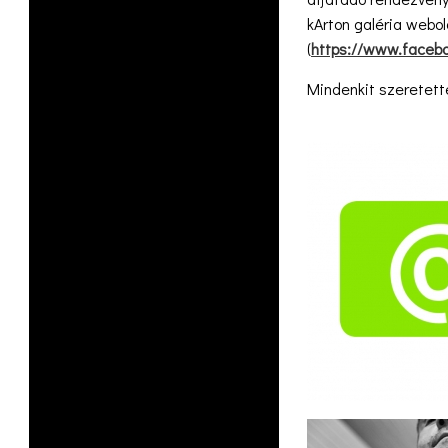
kArton galéria webol
(
https://www.faceb
Mindenkit szeretette