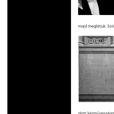
majd meglátjuk. Szó 
alatt kézművességge