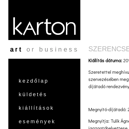
Ugrás a tartalomra
SZERENCS
art
or business
Kiállítás dátuma:
20
Szeretettel meghívu
szervezésében megv
kezdőlap
díjátadó rendezvényé
küldetés
kiállítások
Megnyitó-díjátadó: 
Megnyitja: Tulik Ágn
események
igazgatóhelyettese