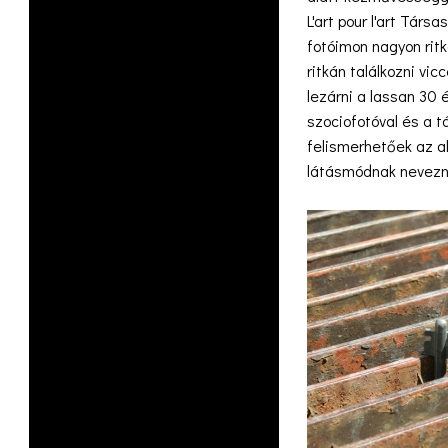
L'art pour l'art Tár
fotóimon nagyon ritk
ritkán találkozni vi
lezárni a lassan 30
szociofotóval és a t
felismerhetőek az al
látásmódnak nevezn