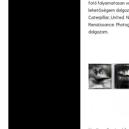
fotó folyamatosan vá
lehetőségem dolgoz
Caterpillar, United N
Renaissance Photogr
dolgozom.