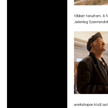
többet tanultam. A 
Jelenleg Szentendré
workshopon kívül aut