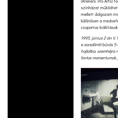
(Ateliers Pro Arts) 
színházat működtete
mellett dolgozom más
különösen a medvefél
csoportos kiállítások 
1995. június 2-án V. V
e sorsdöntő bűvös 5-öt
hajlatba, szemhéjra 
fontos momentumok, je