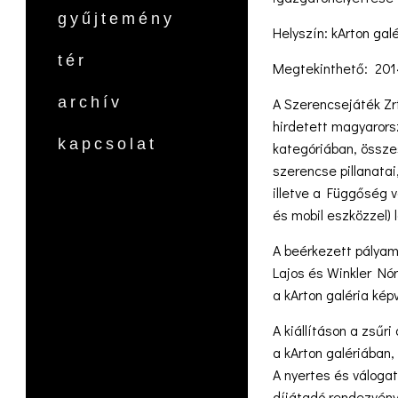
gyűjtemény
Helyszín: kArton gal
tér
Megtekinthető: 201
archív
A Szerencsejáték Zr
hirdetett magyarors
kapcsolat
kategóriában, összes
szerencse pillanata
illetve a Függőség 
és mobil eszközzel)
A beérkezett pályamu
Lajos és Winkler Nór
a kArton galéria ké
A kiállításon a zsűr
a kArton galériában,
A nyertes és válogat
díjátadó rendezvény