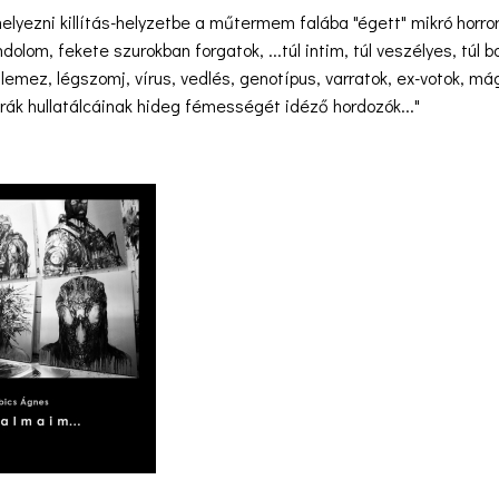
lyezni killítás-helyzetbe a műtermem falába "égett" mikró horror
olom, fekete szurokban forgatok, ...túl intim, túl veszélyes, túl bor
 lemez, légszomj, vírus, vedlés, genotípus, varratok, ex-votok, m
úrák hullatálcáinak hideg fémességét idéző hordozók..."