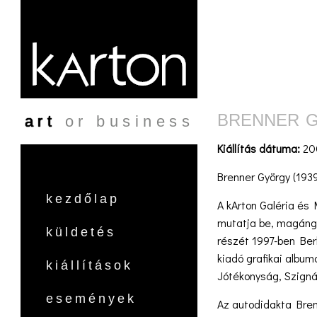
Ugrás a tartalomra
BRENNER 
art
or business
Kiállítás dátuma:
20
Brenner György (193
kezdőlap
A kArton Galéria és
mutatja be, magángy
küldetés
részét 1997-ben Ber
kiadó grafikai albu
kiállítások
Jótékonyság, Szigná
események
Az autodidakta Bren