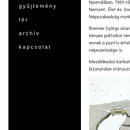
Nyomdában. 1961-tõl
gyűjtemény
Nemzet, Élet és Iro
Népszabadság munkat
tér
Brenner György azon 
archív
kényes politaikai té
ennek a pozitív ért
kapcsolat
népszerûsége is.
Mesélõkedvû karikat
bizonytalan státuszá