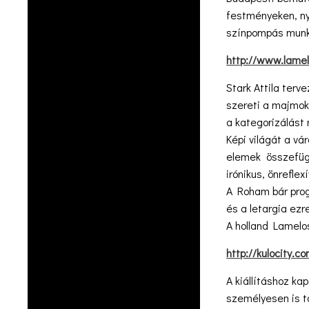
festményeken, n
színpompás munká
http://www.lamel
Stark Attila terv
szereti a majmoka
a kategorizálást
Képi világát a vá
elemek összefügg
irónikus, önrefle
A Roham bár progr
és a letargia ez
A holland Lamelos
http://kulocity.c
A kiállításhoz ka
személyesen is ta