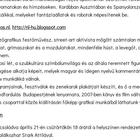
yomatokon és hímzéseken. Korábban Ausztriában és Spanyolors
ikkal, melyeket fantáziaállatok és robotok népesítenek be.
os.nl
,
http://nl-hu.blogspot.com
ezőgrafikus festőművész, street-art aktivista mögött számtalan mag
t, grimaszokat és a mozdulatokat, mindenféle húst, a levegőt, a 
 nem.
rosi lét, a szubkultúra szimbólumvilága és az általa teremtett fi
ése alkotja képeit, melyek magyar és idegen nyelvű kommentáro
xív munkákká válnak.
amjainak, fesztiválok és zenekarok plakátjait készíti, és ő a mega
redfordulós Budapestjének lenyomata, 2007-ben könyv és film vált
 csoporttal közös kiállításán főképp grafikai munkáiból láthatunk
om
pcsolódva április 21-én csütörtökön 18 órától a helyszínen rende
lálkozhat Stark Attilával.