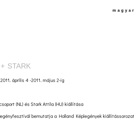
magya
+ STARK
:
2011. április 4 -2011. május 2-ig
oport (NL) és Stark Attila (HU) kiállítása
egényfesztivál bemutatja a Holland Képlegények kiállítássorozat