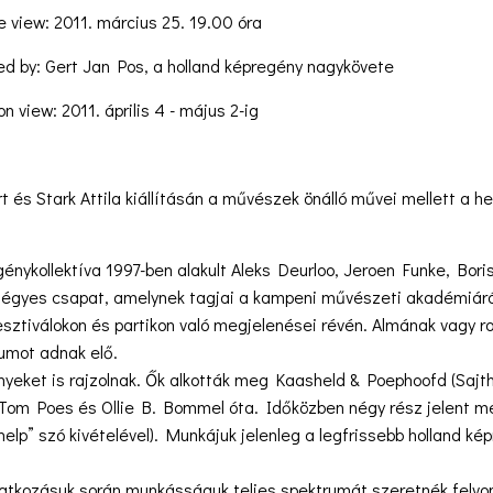
e view: 2011. március 25. 19.00 óra
ed by: Gert Jan Pos, a holland képregény nagykövete
n view: 2011. április 4 - május 2-ig
 és Stark Attila kiállításán a művészek önálló művei mellett a 
énykollektíva 1997-ben alakult Aleks Deurloo, Jeroen Funke, Bor
 négyes csapat, amelynek tagjai a kampeni művészeti akadémiáró
sztiválokon és partikon való megjelenései révén. Almának vagy ro
lumot adnak elő.
nyeket is rajzolnak. Ők alkották meg Kaasheld & Poephoofd (Sajth
s Tom Poes és Ollie B. Bommel óta. Időközben négy rész jelent me
„help” szó kivételével). Munkájuk jelenleg a legfrissebb holland k
tkozásuk során munkásságuk teljes spektrumát szeretnék felvonu