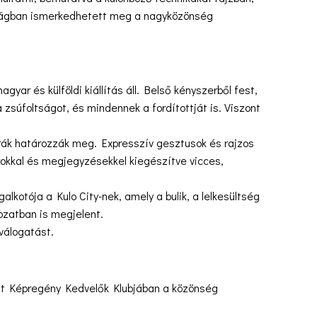
zágban ismerkedhetett meg a nagyközönség
yar és külföldi kiállítás áll. Belső kényszerből fest,
zsúfoltságot, és mindennek a fordítottját is. Viszont
gurák határozzák meg. Expresszív gesztusok és rajzos
kkal és megjegyzésekkel kiegészítve vicces,
lkotója a Kulo City-nek, amely a bulik, a lelkesültség
ozatban is megjelent.
 válogatást.
zett Képregény Kedvelők Klubjában a közönség