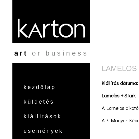
Ugrás a tartalomra
art
or business
LAMELOS 
Kiállítás dátuma
kezdőlap
Lamelos + Stark
küldetés
A Lamelos alkotócs
kiállítások
A 7. Magyar Képr
események