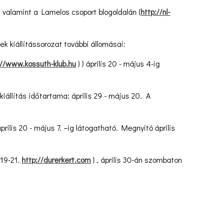
, valamint a Lamelos csoport blogoldalán (
http://nl-
 kiállítássorozat további állomásai:
://www.kossuth-klub.hu
) ) április 20 - május 4-ig
 kiállítás időtartama: április 29 - május 20. A
április 20 - május 7. –ig látogatható. Megnyitó április
 19-21.
http://durerkert.com
) , április 30-án szombaton