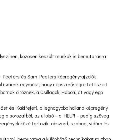
helyszínen, közösen készült munkák is bemutatásra
is Peeters és Sam Peeters képregényrajzolók
l ismerik egymást, nagy népszerűségre tett szert
botnak öltöznek, a Csillagok Háborúját vagy épp
őst és Kakifejet), a legnagyobb holland képregény
g a sorozatból, az utolsó – a HELP! – pedig szöveg
épregények közé tartozik: abszurd, szabad, vidám és
ltatni, bemutatva a különböző technikákat rajzban,