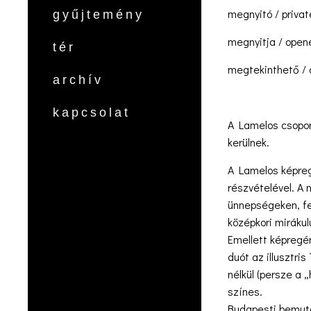
megnyitó / privat
gyűjtemény
megnyitja / open
tér
megtekinthető / o
archív
kapcsolat
A Lamelos csoport
kerülnek.
A Lamelos képreg
részvételével. A
ünnepségeken, fe
középkori miráku
Emellett képregé
duót az illusztri
nélkül (persze a 
színes.
Budapesti bemuta