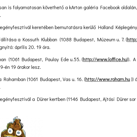
álisan is folyamatosan követhető a kArton galéria Facebook oldalán
.
egényfesztivál keretében bemutatásra kerülő Holland Képlegények
kiállítása a Kossuth Klubban (1088 Budapest, Múzeum u. 7. (
http
yitó: április 20. 19 óra.
eban (1061 Budapest, Paulay Ede u.55. (
http://www.loffice.hu
)). A
29-én 19 órakor lesz.
 a Rohamban (1061 Budapest, Vas u. 16. (
http://www.roham.hu
)) 
.
egényfesztivál a Dürer kertben (1146 Budapest, Ajtósi Dürer sor