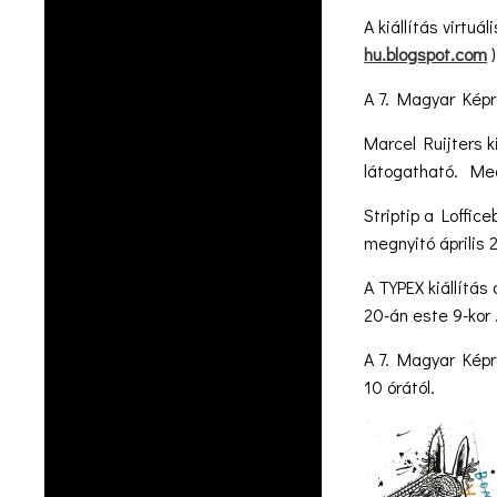
A kiállítás virtu
hu.blogspot.com
)
A 7. Magyar Képr
Marcel Ruijters 
látogatható. Megn
Striptip a Loffic
megnyitó április 
A TYPEX kiállítás
20-án este 9-kor 
A 7. Magyar Képr
10 órától.