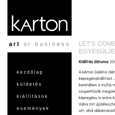
Ugrás a tartalomra
LET'S COM
art
or business
EGYESÜLJE
Kiállítás dátuma:
20
A kArton Galéria id
kezdőlap
képregénykiállítást
küldetés
keretében a műfaj m
szuperhősök megjele
kiállítások
képregény is erőre k
Volna mit újjáéleszt
események
ott, ahol abbamarad