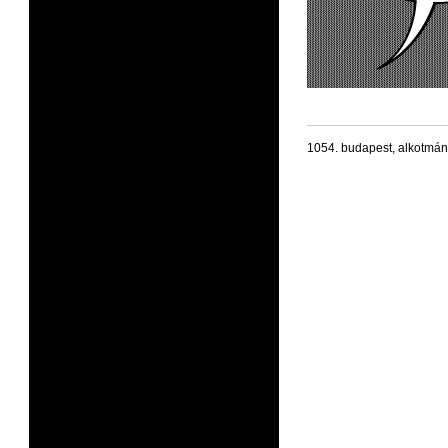
1054. budapest, alkotmán