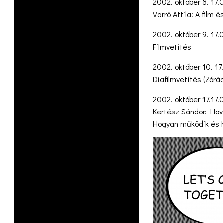
2002. október 8. 17.
Varró Attila: A film
2002. október 9. 17.
Filmvetítés
2002. október 10. 17
Diafilmvetítés (Zórá
2002. október 17.17.
Kertész Sándor: Hov
Hogyan működik és h