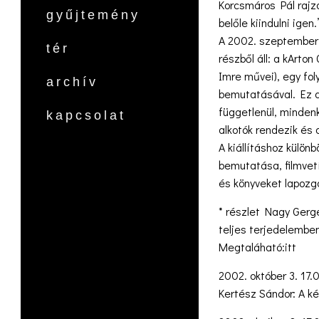
Korcsmáros Pál rajza
gyűjtemény
belőle kiindulni igen.
A 2002. szeptember 
tér
részből áll: a kArt
Imre művei), egy fol
archív
bemutatásával. Ez a
függetlenül, mindenk
kapcsolat
alkotók rendezik és
A kiállításhoz külö
bemutatása, filmvet
és könyveket lapozg
* részlet Nagy Gergel
teljes terjedelemben
Megtaláható:itt
2002. október 3. 17.
Kertész Sándor: A k